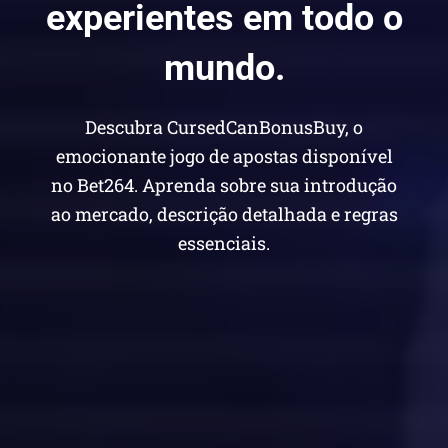
experientes em todo o
mundo.
Descubra CursedCanBonusBuy, o
emocionante jogo de apostas disponível
no Bet264. Aprenda sobre sua introdução
ao mercado, descrição detalhada e regras
essenciais.