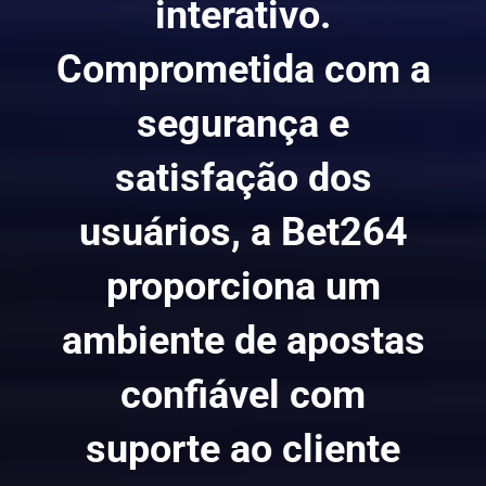
interativo.
Comprometida com a
segurança e
satisfação dos
usuários, a Bet264
proporciona um
ambiente de apostas
confiável com
suporte ao cliente