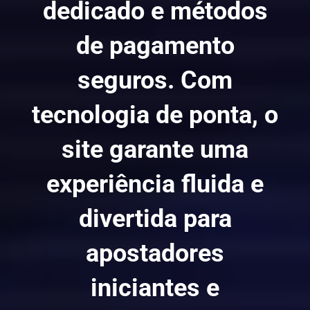
dedicado e métodos
de pagamento
seguros. Com
tecnologia de ponta, o
site garante uma
experiência fluida e
divertida para
apostadores
iniciantes e