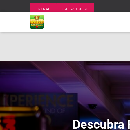
ENTRAR
CADASTRE-SE
Descubra 