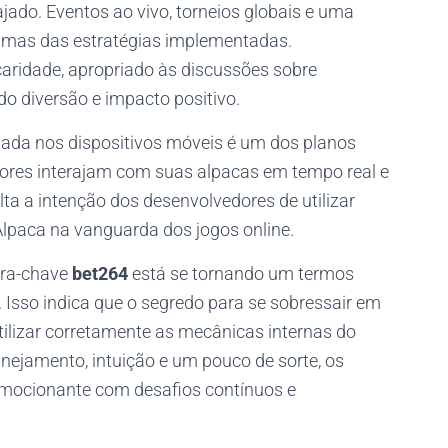
ado. Eventos ao vivo, torneios globais e uma
umas das estratégias implementadas.
aridade, apropriado às discussões sobre
do diversão e impacto positivo.
ntada nos dispositivos móveis é um dos planos
adores interajam com suas alpacas em tempo real e
lta a intenção dos desenvolvedores de utilizar
lpaca na vanguarda dos jogos online.
vra-chave
bet264
está se tornando um termos
 Isso indica que o segredo para se sobressair em
tilizar corretamente as mecânicas internas do
nejamento, intuição e um pouco de sorte, os
emocionante com desafios contínuos e