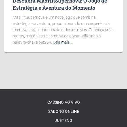
Descubra MadHitSupernova: O Jogo de
Estratégia e Aventura do Momento
MadHitSupernova é um novo jogo que combina
estratégia e aventura, proporcionando uma experiência
imersiva para jogadores de todos os níveis. Conheça suas
regras, mecânicas e como se destacar utilizando a
palavra-chave bet264.
Leia mais…
CASSINO AO VIVO
SABONG ONLINE
JUETENG