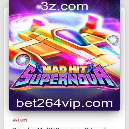
ARTIGOS