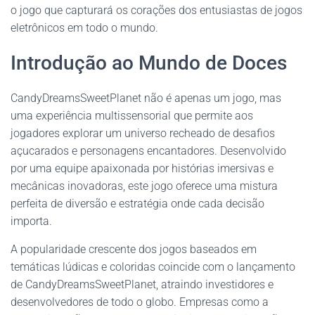
o jogo que capturará os corações dos entusiastas de jogos
eletrônicos em todo o mundo.
Introdução ao Mundo de Doces
CandyDreamsSweetPlanet não é apenas um jogo, mas
uma experiência multissensorial que permite aos
jogadores explorar um universo recheado de desafios
açucarados e personagens encantadores. Desenvolvido
por uma equipe apaixonada por histórias imersivas e
mecânicas inovadoras, este jogo oferece uma mistura
perfeita de diversão e estratégia onde cada decisão
importa.
A popularidade crescente dos jogos baseados em
temáticas lúdicas e coloridas coincide com o lançamento
de CandyDreamsSweetPlanet, atraindo investidores e
desenvolvedores de todo o globo. Empresas como a