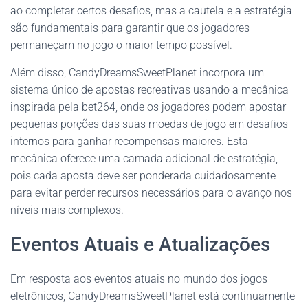
ao completar certos desafios, mas a cautela e a estratégia
são fundamentais para garantir que os jogadores
permaneçam no jogo o maior tempo possível.
Além disso, CandyDreamsSweetPlanet incorpora um
sistema único de apostas recreativas usando a mecânica
inspirada pela bet264, onde os jogadores podem apostar
pequenas porções das suas moedas de jogo em desafios
internos para ganhar recompensas maiores. Esta
mecânica oferece uma camada adicional de estratégia,
pois cada aposta deve ser ponderada cuidadosamente
para evitar perder recursos necessários para o avanço nos
níveis mais complexos.
Eventos Atuais e Atualizações
Em resposta aos eventos atuais no mundo dos jogos
eletrônicos, CandyDreamsSweetPlanet está continuamente