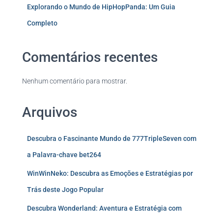
Explorando o Mundo de HipHopPanda: Um Guia
Completo
Comentários recentes
Nenhum comentário para mostrar.
Arquivos
Descubra o Fascinante Mundo de 777TripleSeven com
a Palavra-chave bet264
WinWinNeko: Descubra as Emoções e Estratégias por
Trás deste Jogo Popular
Descubra Wonderland: Aventura e Estratégia com