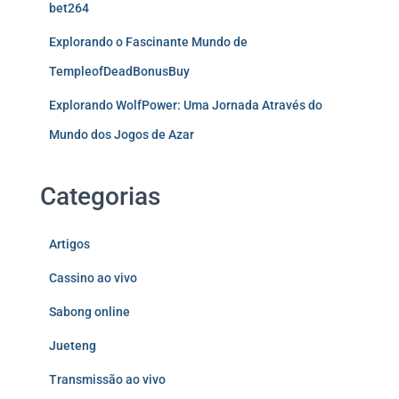
bet264
Explorando o Fascinante Mundo de
TempleofDeadBonusBuy
Explorando WolfPower: Uma Jornada Através do
Mundo dos Jogos de Azar
Categorias
Artigos
Cassino ao vivo
Sabong online
Jueteng
Transmissão ao vivo