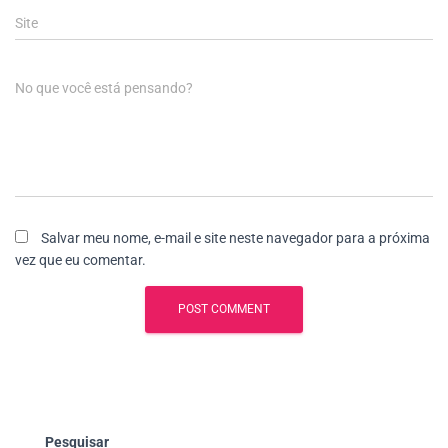
Site
No que você está pensando?
Salvar meu nome, e-mail e site neste navegador para a próxima
vez que eu comentar.
Pesquisar