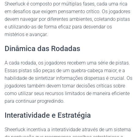
Sheerluck é composto por múltiplas fases, cada uma rica
em desafios que exigem pensamento crítico. Os jogadores
devem navegar por diferentes ambientes, coletando pistas
e utilizando-as de forma eficaz para desvendar os
mistérios e avançar.
Dinâmica das Rodadas
A cada rodada, os jogadores recebem uma série de pistas.
Essas pistas são peças de um quebra-cabeça maior, e a
habilidade de sintetizar informações dispersas é crucial. Os
jogadores também devem tomar decisões críticas sobre
como utilizar seus recursos limitados de maneira eficiente
para continuar progredindo.
Interatividade e Estratégia
Sheerluck incentiva a interatividade através de um sistema