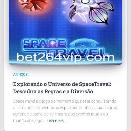
ARTIGOS
Explorando o Universo de SpaceTravel:
Descubra as Regras e a Diversão
SpaceTravel é o jogo do momento que está conquistando
os amantes de aventuras espaciais. Conheça suas regras,
cenários e como ele se integra aos eventos atuais do
mundo dos jogos.
Leia mais…