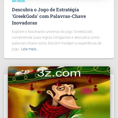
ARTIGOS
Descubra o Jogo de Estratégia
'GreekGods' com Palavras-Chave
Inovadoras
Explore o fascinante universo do jogo 'GreekGods',
compreenda suas regras intrigantes e descubra como
palavras-chave como 'bet264' moldam a experiência de
jogo.
Leia mais…