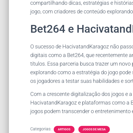
compartilhando dicas, estratégias e histór
jogo, com criadores de conteúdo explorand
Bet264 e Hacivatan
O sucesso de HacivatandKaragoz não passo
digitais como a Bet264, que recentemente a
títulos. Essa parceria busca trazer um novo
explorando como a estratégia do jogo pode 
os jogadores a testar suas habilidades e sor
Com a crescente digitalização dos jogos e 
HacivatandKaragoz e plataformas como a 
jogos podem transcender o entretenimento e 
Categorias:
ARTIGOS
JOGOS DE MESA