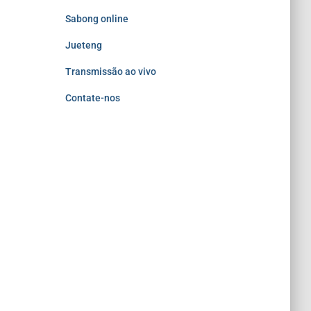
Sabong online
Jueteng
Transmissão ao vivo
Contate-nos