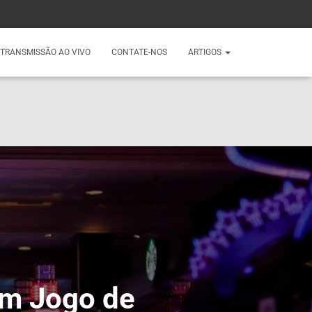
TRANSMISSÃO AO VIVO
CONTATE-NOS
ARTIGOS
Um Jogo de