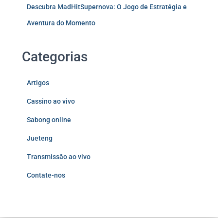
Descubra MadHitSupernova: O Jogo de Estratégia e
Aventura do Momento
Categorias
Artigos
Cassino ao vivo
Sabong online
Jueteng
Transmissão ao vivo
Contate-nos