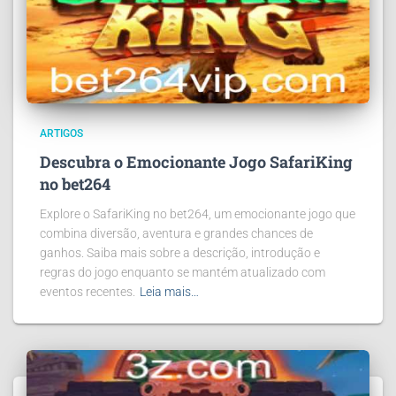
ARTIGOS
Descubra o Emocionante Jogo SafariKing
no bet264
Explore o SafariKing no bet264, um emocionante jogo que
combina diversão, aventura e grandes chances de
ganhos. Saiba mais sobre a descrição, introdução e
regras do jogo enquanto se mantém atualizado com
eventos recentes.
Leia mais…