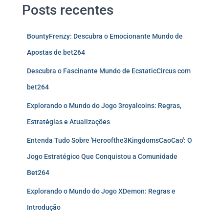
Posts recentes
BountyFrenzy: Descubra o Emocionante Mundo de
Apostas de bet264
Descubra o Fascinante Mundo de EcstaticCircus com
bet264
Explorando o Mundo do Jogo 3royalcoins: Regras,
Estratégias e Atualizações
Entenda Tudo Sobre 'Heroofthe3KingdomsCaoCao': O
Jogo Estratégico Que Conquistou a Comunidade
Bet264
Explorando o Mundo do Jogo XDemon: Regras e
Introdução