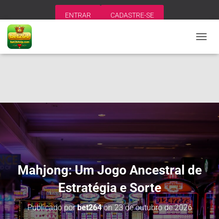
ENTRAR
CADASTRE-SE
A
L
T
E
R
N
A
R
N
A
V
E
G
A
Mahjong: Um Jogo Ancestral de
Ç
Ã
Estratégia e Sorte
O
Publicado por
bet264
on
23 de outubro de 2026