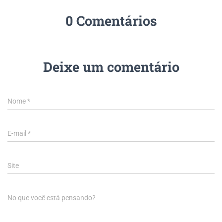
0 Comentários
Deixe um comentário
Nome
*
E-mail
*
Site
No que você está pensando?