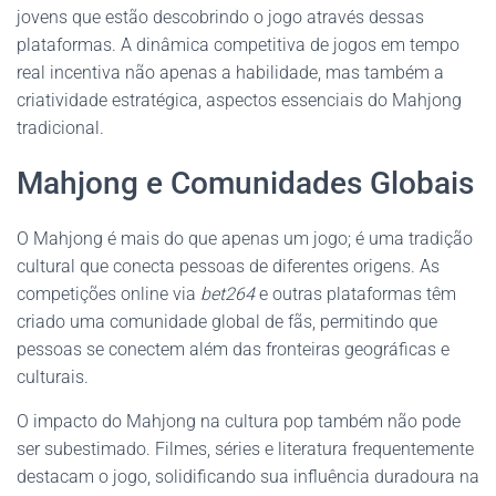
jovens que estão descobrindo o jogo através dessas
plataformas. A dinâmica competitiva de jogos em tempo
real incentiva não apenas a habilidade, mas também a
criatividade estratégica, aspectos essenciais do Mahjong
tradicional.
Mahjong e Comunidades Globais
O Mahjong é mais do que apenas um jogo; é uma tradição
cultural que conecta pessoas de diferentes origens. As
competições online via
bet264
e outras plataformas têm
criado uma comunidade global de fãs, permitindo que
pessoas se conectem além das fronteiras geográficas e
culturais.
O impacto do Mahjong na cultura pop também não pode
ser subestimado. Filmes, séries e literatura frequentemente
destacam o jogo, solidificando sua influência duradoura na