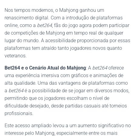
Nos tempos modernos, o Mahjong ganhou um
renascimento digital. Com a introdução de plataformas
online, como a
bet264
, fãs do jogo agora podem participar
de competições de Mahjong em tempo real de qualquer
lugar do mundo. A acessibilidade proporcionada por essas
plataformas tem atraído tanto jogadores novos quanto
veteranos.
Bet264 e o Cenário Atual do Mahjong
: A
bet264
oferece
uma experiência imersiva com gráficos e animações de
alta qualidade. Uma das vantagens de plataformas como
a
bet264
é a possibilidade de se jogar em diversos modos,
permitindo que os jogadores escolham o nível de
dificuldade desejado, desde partidas casuais até torneios
profissionais.
Este acesso ampliado levou a um aumento significativo no
interesse pelo Mahjong, especialmente entre os mais