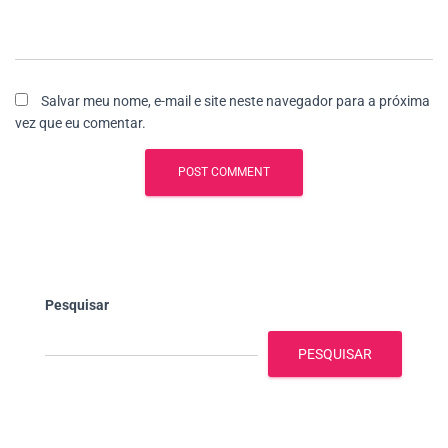
Salvar meu nome, e-mail e site neste navegador para a próxima
vez que eu comentar.
Pesquisar
PESQUISAR