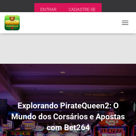
ENTRAR
CADASTRE-SE
A
L
T
E
R
N
A
R
N
A
V
E
G
A
Explorando PirateQueen2: O
Ç
Ã
Mundo dos Corsários e Apostas
O
com Bet264