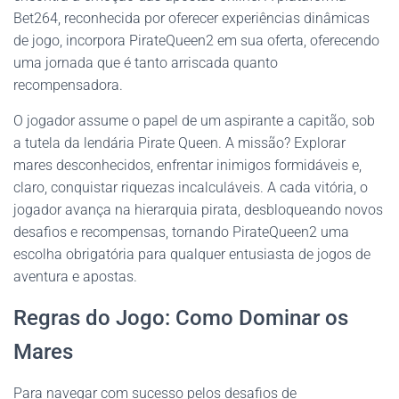
Bet264, reconhecida por oferecer experiências dinâmicas
de jogo, incorpora PirateQueen2 em sua oferta, oferecendo
uma jornada que é tanto arriscada quanto
recompensadora.
O jogador assume o papel de um aspirante a capitão, sob
a tutela da lendária Pirate Queen. A missão? Explorar
mares desconhecidos, enfrentar inimigos formidáveis e,
claro, conquistar riquezas incalculáveis. A cada vitória, o
jogador avança na hierarquia pirata, desbloqueando novos
desafios e recompensas, tornando PirateQueen2 uma
escolha obrigatória para qualquer entusiasta de jogos de
aventura e apostas.
Regras do Jogo: Como Dominar os
Mares
Para navegar com sucesso pelos desafios de