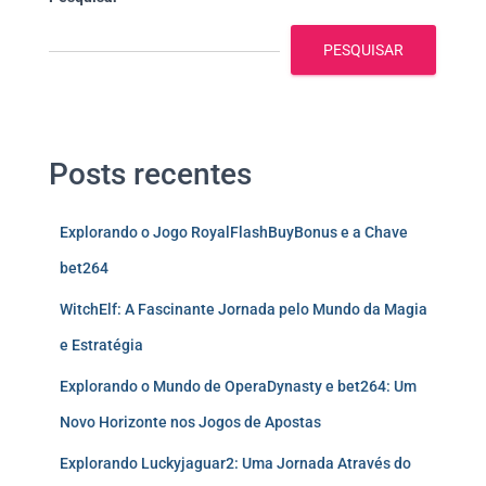
PESQUISAR
Posts recentes
Explorando o Jogo RoyalFlashBuyBonus e a Chave
bet264
WitchElf: A Fascinante Jornada pelo Mundo da Magia
e Estratégia
Explorando o Mundo de OperaDynasty e bet264: Um
Novo Horizonte nos Jogos de Apostas
Explorando Luckyjaguar2: Uma Jornada Através do