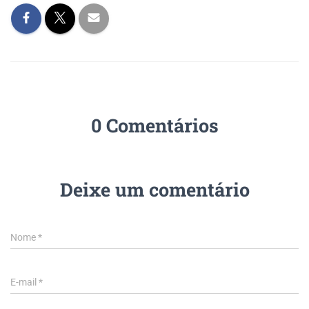
0 Comentários
Deixe um comentário
Nome
*
E-mail
*