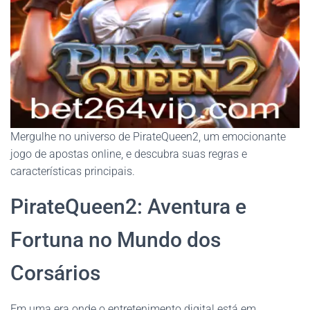
Mergulhe no universo de PirateQueen2, um emocionante
jogo de apostas online, e descubra suas regras e
características principais.
PirateQueen2: Aventura e
Fortuna no Mundo dos
Corsários
Em uma era onde o entretenimento digital está em