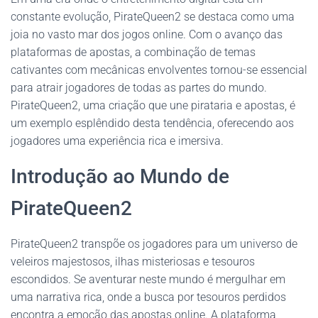
constante evolução, PirateQueen2 se destaca como uma
joia no vasto mar dos jogos online. Com o avanço das
plataformas de apostas, a combinação de temas
cativantes com mecânicas envolventes tornou-se essencial
para atrair jogadores de todas as partes do mundo.
PirateQueen2, uma criação que une pirataria e apostas, é
um exemplo esplêndido desta tendência, oferecendo aos
jogadores uma experiência rica e imersiva.
Introdução ao Mundo de
PirateQueen2
PirateQueen2 transpõe os jogadores para um universo de
veleiros majestosos, ilhas misteriosas e tesouros
escondidos. Se aventurar neste mundo é mergulhar em
uma narrativa rica, onde a busca por tesouros perdidos
encontra a emoção das apostas online. A plataforma