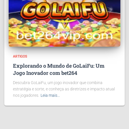
ARTIGOS
Explorando o Mundo de GoLaiFu: Um
Jogo Inovador com bet264
Descubra GoLaiFu, um jogo inovador que combina
estratégia e sorte, e conheça as diretrizes e impacto atual
nos jogadores.
Leia mais…