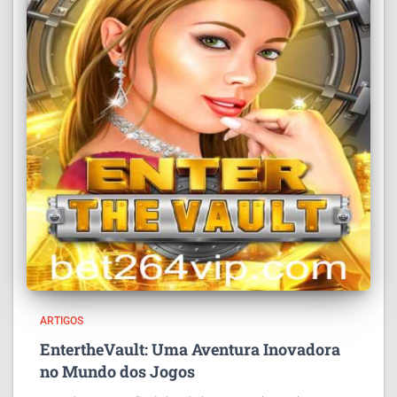
ARTIGOS
EntertheVault: Uma Aventura Inovadora
no Mundo dos Jogos