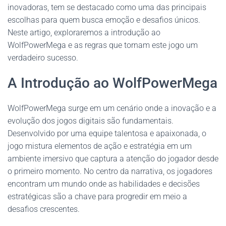
inovadoras, tem se destacado como uma das principais
escolhas para quem busca emoção e desafios únicos.
Neste artigo, exploraremos a introdução ao
WolfPowerMega e as regras que tornam este jogo um
verdadeiro sucesso.
A Introdução ao WolfPowerMega
WolfPowerMega surge em um cenário onde a inovação e a
evolução dos jogos digitais são fundamentais.
Desenvolvido por uma equipe talentosa e apaixonada, o
jogo mistura elementos de ação e estratégia em um
ambiente imersivo que captura a atenção do jogador desde
o primeiro momento. No centro da narrativa, os jogadores
encontram um mundo onde as habilidades e decisões
estratégicas são a chave para progredir em meio a
desafios crescentes.