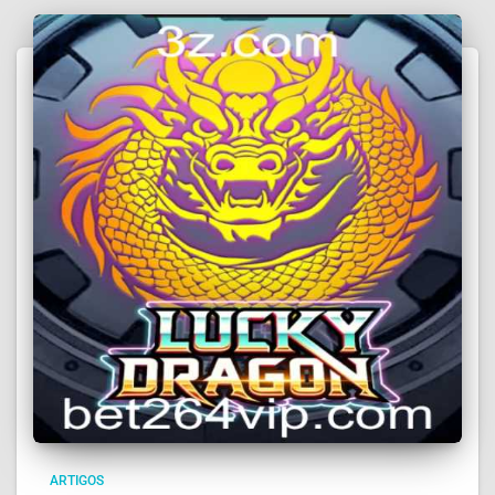
ARTIGOS