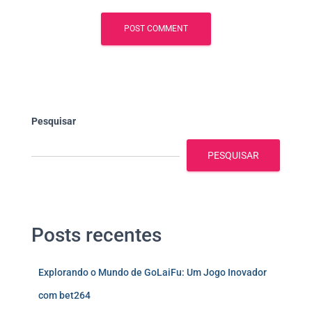
Pesquisar
PESQUISAR
Posts recentes
Explorando o Mundo de GoLaiFu: Um Jogo Inovador
com bet264