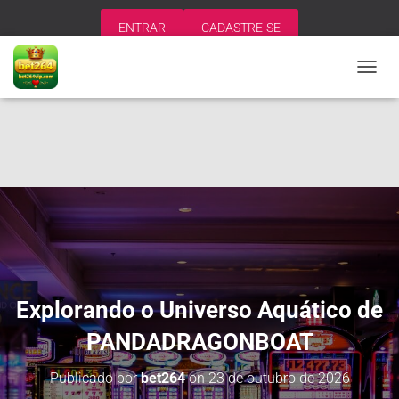
ENTRAR
CADASTRE-SE
A
L
T
E
R
N
A
R
N
A
V
E
G
A
Explorando o Universo Aquático de
Ç
Ã
PANDADRAGONBOAT
O
Publicado por
bet264
on
23 de outubro de 2026