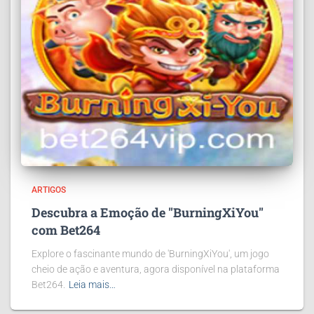
ARTIGOS
Descubra a Emoção de "BurningXiYou"
com Bet264
Explore o fascinante mundo de 'BurningXiYou', um jogo
cheio de ação e aventura, agora disponível na plataforma
Bet264.
Leia mais…