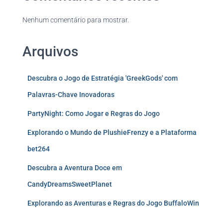
Nenhum comentário para mostrar.
Arquivos
Descubra o Jogo de Estratégia 'GreekGods' com
Palavras-Chave Inovadoras
PartyNight: Como Jogar e Regras do Jogo
Explorando o Mundo de PlushieFrenzy e a Plataforma
bet264
Descubra a Aventura Doce em
CandyDreamsSweetPlanet
Explorando as Aventuras e Regras do Jogo BuffaloWin