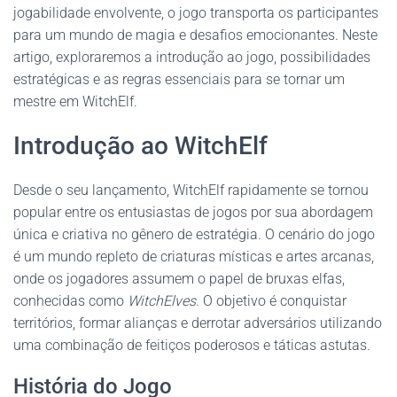
jogabilidade envolvente, o jogo transporta os participantes
para um mundo de magia e desafios emocionantes. Neste
artigo, exploraremos a introdução ao jogo, possibilidades
estratégicas e as regras essenciais para se tornar um
mestre em WitchElf.
Introdução ao WitchElf
Desde o seu lançamento, WitchElf rapidamente se tornou
popular entre os entusiastas de jogos por sua abordagem
única e criativa no gênero de estratégia. O cenário do jogo
é um mundo repleto de criaturas místicas e artes arcanas,
onde os jogadores assumem o papel de bruxas elfas,
conhecidas como
WitchElves
. O objetivo é conquistar
territórios, formar alianças e derrotar adversários utilizando
uma combinação de feitiços poderosos e táticas astutas.
História do Jogo