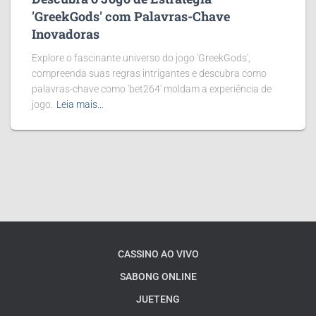
'GreekGods' com Palavras-Chave
Inovadoras
Explore o fascinante universo do jogo 'GreekGods',
compreenda suas regras intrigantes e descubra como
palavras-chave como 'bet264' moldam a experiência de
jogo.
Leia mais…
CASSINO AO VIVO
SABONG ONLINE
JUETENG