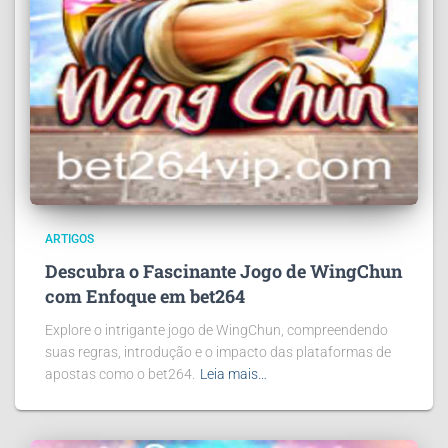
ARTIGOS
Descubra o Fascinante Jogo de WingChun
com Enfoque em bet264
Explore o intrigante jogo de WingChun, compreendendo
suas regras, introdução e o impacto das plataformas de
apostas como o bet264.
Leia mais…