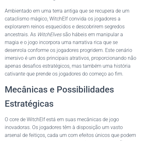
Ambientado em uma terra antiga que se recupera de um
cataclismo mágico, WitchElf convida os jogadores a
explorarem reinos esquecidos e descobrirem segredos
ancestrais. As
WitchElves
são hábeis em manipular a
magia e o jogo incorpora uma narrativa rica que se
desenrola conforme os jogadores progridem. Este cenário
imersivo é um dos principais atrativos, proporcionando não
apenas desafios estratégicos, mas também uma história
cativante que prende os jogadores do começo ao fim.
Mecânicas e Possibilidades
Estratégicas
O core de WitchElf está em suas mecânicas de jogo
inovadoras. Os jogadores têm à disposição um vasto
arsenal de feitiços, cada um com efeitos únicos que podem