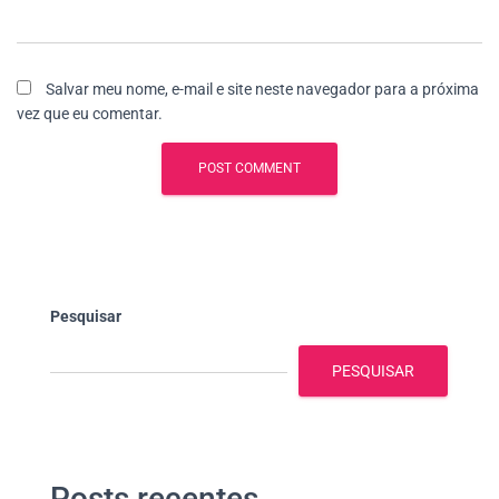
Salvar meu nome, e-mail e site neste navegador para a próxima
vez que eu comentar.
Pesquisar
PESQUISAR
Posts recentes